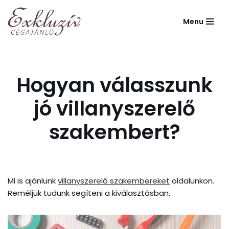
Menu
Skip
to
content
Hogyan válasszunk
jó villanyszerelő
szakembert?
Mi is ajánlunk
villanyszerelő szakembereket
oldalunkon.
Reméljük tudunk segíteni a kiválasztásban.