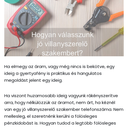
Ha elmegy az áram, vagy még nincs is bekötve, egy
ideig a gyertyafény is praktikus és hangulatos
megoldást jelent egy ideig.
Ha viszont huzamosabb ideig vagyunk rákényszerítve
arra, hogy nélkülözzük az áramot, nem árt, ha kéznél
van egy jó villanyszerelő szakember telefonszáma. Nem
mellesleg, el szeretnénk kerülni a fölösleges
pénzkidobást is. Hogyan tudod a legtöbb fölösleges