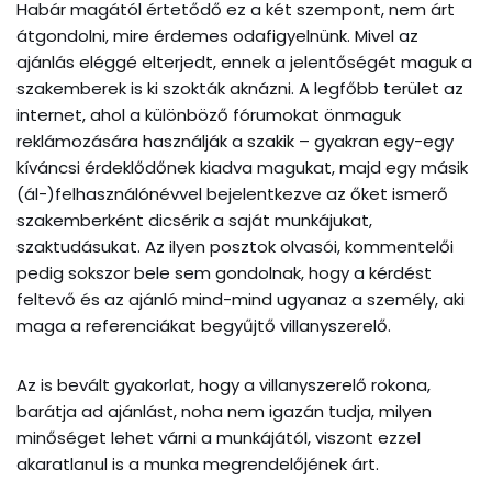
Habár magától értetődő ez a két szempont, nem árt
átgondolni, mire érdemes odafigyelnünk. Mivel az
ajánlás eléggé elterjedt, ennek a jelentőségét maguk a
szakemberek is ki szokták aknázni. A legfőbb terület az
internet, ahol a különböző fórumokat önmaguk
reklámozására használják a szakik – gyakran egy-egy
kíváncsi érdeklődőnek kiadva magukat, majd egy másik
(ál-)felhasználónévvel bejelentkezve az őket ismerő
szakemberként dicsérik a saját munkájukat,
szaktudásukat. Az ilyen posztok olvasói, kommentelői
pedig sokszor bele sem gondolnak, hogy a kérdést
feltevő és az ajánló mind-mind ugyanaz a személy, aki
maga a referenciákat begyűjtő villanyszerelő.
Az is bevált gyakorlat, hogy a villanyszerelő rokona,
barátja ad ajánlást, noha nem igazán tudja, milyen
minőséget lehet várni a munkájától, viszont ezzel
akaratlanul is a munka megrendelőjének árt.