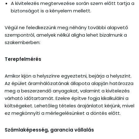
A kivitelezés megtervezése során szem előtt tartja a
biztonságot is a kényelem mellett.
Végül ne feledkezzünk meg néhány további alapvető
szempontról, amelyek nélkül aligha lehet bizalmunk a
szakemberben:
Terepfelmérés
Amikor kijön a helyszínre egyeztetni, bejárja a helyszínt.
Az épület áramhálózatának állapota alapján határozza
meg a beszerzendő anyagokat, valamint a kivitelezés
várható időtartamát. Ezekre építve fogja kikalkulálni a
költségeket. Lehetőleg tételes árajánlatot kérjünk, mivel
ez megkönnyíti a mérlegelésünket a döntés előtt.
Számlaképesség, garancia vállalás