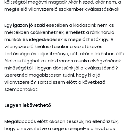
költségtől megóvni magad? Akár hiszed, akár nem, a
megfelelő villanyszerelő szakember kiválasztásával!
Egy igazán jó szaki esetében a kiadásaink nem kis
mértékben csökkenhetnek, emellett a ránk háruló
munkák és idegeskedések is megelőzhetők így. A
villanyszerelő kiválasztásakor a vezetékezés
tartóssága és teljesítménye, sőt, akár a lakásban élők
élete is függhet az elektromos munka elvégzésének
minőségétől. Hogyan döntsünk jól a kiválasztásnál?
Szeretnéd magabiztosan tudni, hogy ki a jó
villanyszerelő? Tartsd szem előtt a következő
szempontokat:
Legyen lekövethető
Megállapodás előtt okosan tesszük, ha ellenőrizzük,
hogy a neve, illetve a cége szerepel-e a hivatalos