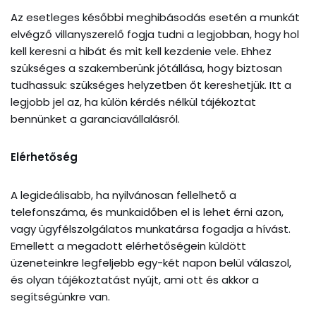
Az esetleges későbbi meghibásodás esetén a munkát
elvégző villanyszerelő fogja tudni a legjobban, hogy hol
kell keresni a hibát és mit kell kezdenie vele. Ehhez
szükséges a szakemberünk jótállása, hogy biztosan
tudhassuk: szükséges helyzetben őt kereshetjük. Itt a
legjobb jel az, ha külön kérdés nélkül tájékoztat
bennünket a garanciavállalásról.
Elérhetőség
A legideálisabb, ha nyilvánosan fellelhető a
telefonszáma, és munkaidőben el is lehet érni azon,
vagy ügyfélszolgálatos munkatársa fogadja a hívást.
Emellett a megadott elérhetőségein küldött
üzeneteinkre legfeljebb egy-két napon belül válaszol,
és olyan tájékoztatást nyújt, ami ott és akkor a
segítségünkre van.