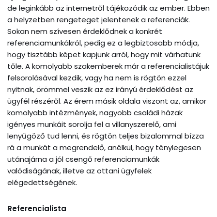
de leginkább az internetről tájékozódik az ember. Ebben
a helyzetben rengeteget jelentenek a referenciák.
Sokan nem szívesen érdeklődnek a konkrét
referenciamunkákról, pedig ez a legbiztosabb módja,
hogy tisztább képet kapjunk arról, hogy mit várhatunk
tőle. A komolyabb szakemberek már a referencialistájuk
felsorolásával kezdik, vagy ha nem is rögtön ezzel
nyitnak, örömmel veszik az ez irányú érdeklődést az
ügyfél részéről. Az érem másik oldala viszont az, amikor
komolyabb intézmények, nagyobb családi házak
igényes munkáit sorolja fel a villanyszerelő, ami
lenyűgöző tud lenni, és rögtön teljes bizalommal bízza
rá a munkát a megrendelő, anélkül, hogy ténylegesen
utánajárna a jól csengő referenciamunkák
valódiságának, illetve az ottani ügyfelek
elégedettségének.
Referencialista