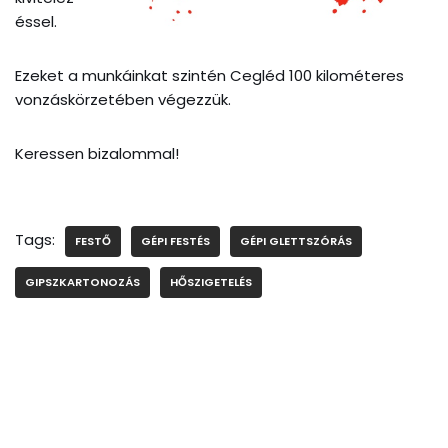
éssel.
Ezeket a munkáinkat szintén Cegléd 100 kilométeres
vonzáskörzetében végezzük.
Keressen bizalommal!
Tags:
FESTŐ
GÉPI FESTÉS
GÉPI GLETTSZÓRÁS
GIPSZKARTONOZÁS
HŐSZIGETELÉS