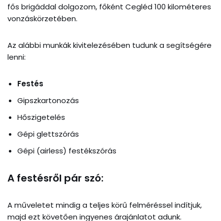
fős brigáddal dolgozom, főként Cegléd 100 kilométeres
vonzáskörzetében.
Az alábbi munkák kivitelezésében tudunk a segítségére
lenni:
Festés
Gipszkartonozás
Hőszigetelés
Gépi glettszórás
Gépi (airless) festékszórás
A festésről pár szó:
A műveletet mindig a teljes körű felméréssel indítjuk,
majd ezt követően ingyenes árajánlatot adunk.