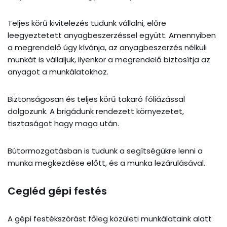
Teljes körű kivitelezés tudunk vállalni, előre
leegyeztetett anyagbeszerzéssel együtt. Amennyiben
a megrendelő úgy kívánja, az anyagbeszerzés nélküli
munkát is vállaljuk, ilyenkor a megrendelő biztosítja az
anyagot a munkálatokhoz.
Biztonságosan és teljes körű takaró fóliázással
dolgozunk. A brigádunk rendezett környezetet,
tisztaságot hagy maga után.
Bútormozgatásban is tudunk a segítségükre lenni a
munka megkezdése előtt, és a munka lezárulásával.
Cegléd g
épi festés
A gépi festékszórást főleg közületi munkálataink alatt