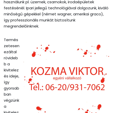
használunk pl. üzemek, csarnokok, irodaépületek
festésénél. Ipari jellegű technológiával dolgozunk, kiváló
minőségű gépekkel (német wagner, amerikai graco),
így professzionális munkát biztosítunk
megrendelőinknek.
Termés
zetesen
ezáltal
rövideb
b a
kivitelez
és ideje,
így
gyorsab
ban
végzünk
a
kivitelez