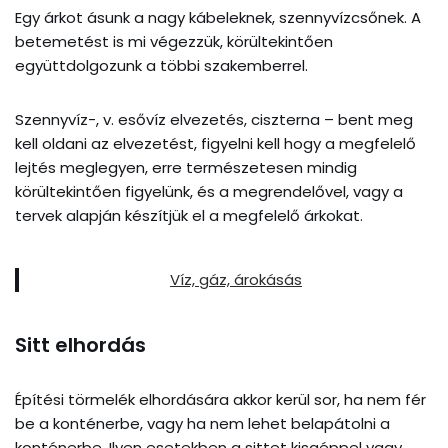
Egy árkot ásunk a nagy kábeleknek, szennyvízcsőnek. A
betemetést is mi végezzük, körültekintően
együttdolgozunk a többi szakemberrel.
Szennyvíz-, v. esővíz elvezetés, ciszterna – bent meg
kell oldani az elvezetést, figyelni kell hogy a megfelelő
lejtés meglegyen, erre természetesen mindig
körültekintően figyelünk, és a megrendelővel, vagy a
tervek alapján készítjük el a megfelelő árkokat.
Víz, gáz, árokásás
Sitt elhordás
Építési törmelék elhordására akkor kerül sor, ha nem fér
be a konténerbe, vagy ha nem lehet belapátolni a
konténerbe. Ilyen esetekben a sittet kisgéppel vagy