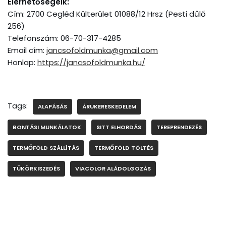
Elérhetőségeik:
Cím: 2700 Cegléd Külterület 01088/12 Hrsz (Pesti dűlő
256)
Telefonszám: 06-70-317-4285
Email cím:
jancsofoldmunka@gmail.com
Honlap:
https://jancsofoldmunka.hu/
Tags:
ALAPÁSÁS
ÁRUKERESKEDELEM
BONTÁSI MUNKÁLATOK
SITT ELHORDÁS
TEREPRENDEZÉS
TERMŐFÖLD SZÁLLÍTÁS
TERMŐFÖLD TÖLTÉS
TÜKÖRKISZEDÉS
VIACOLOR ALÁDOLGOZÁS