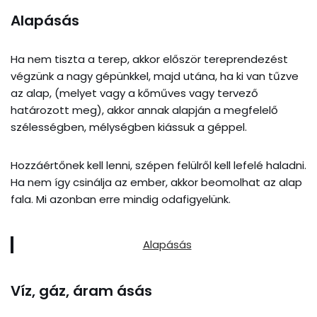
Alapásás
Ha nem tiszta a terep, akkor először tereprendezést
végzünk a nagy gépünkkel, majd utána, ha ki van tűzve
az alap, (melyet vagy a kőműves vagy tervező
határozott meg), akkor annak alapján a megfelelő
szélességben, mélységben kiássuk a géppel.
Hozzáértőnek kell lenni, szépen felülről kell lefelé haladni.
Ha nem így csinálja az ember, akkor beomolhat az alap
fala. Mi azonban erre mindig odafigyelünk.
Alapásás
Víz, gáz, áram ásás