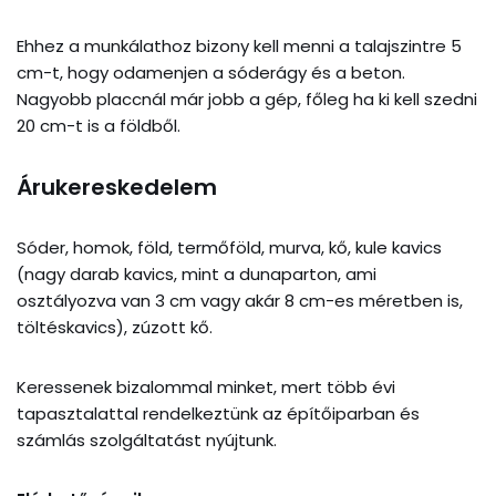
Ehhez a munkálathoz bizony kell menni a talajszintre 5
cm-t, hogy odamenjen a sóderágy és a beton.
Nagyobb placcnál már jobb a gép, főleg ha ki kell szedni
20 cm-t is a földből.
Árukereskedelem
Sóder, homok, föld, termőföld, murva, kő, kule kavics
(nagy darab kavics, mint a dunaparton, ami
osztályozva van 3 cm vagy akár 8 cm-es méretben is,
töltéskavics), zúzott kő.
Keressenek bizalommal minket, mert több évi
tapasztalattal rendelkeztünk az építőiparban és
számlás szolgáltatást nyújtunk.