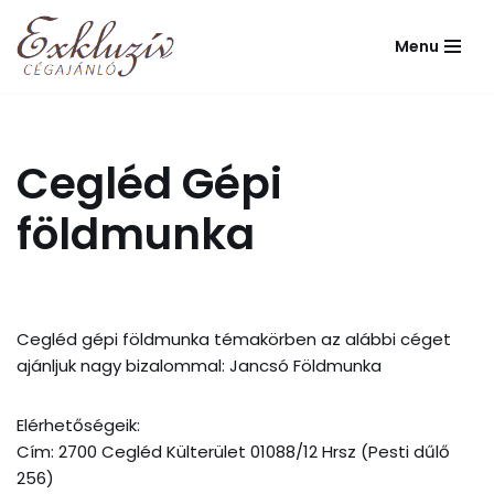
Menu
Skip
to
content
Cegléd Gépi
földmunka
Cegléd gépi földmunka témakörben az alábbi céget
ajánljuk nagy bizalommal: Jancsó Földmunka
Elérhetőségeik:
Cím: 2700 Cegléd Külterület 01088/12 Hrsz (Pesti dűlő
256)