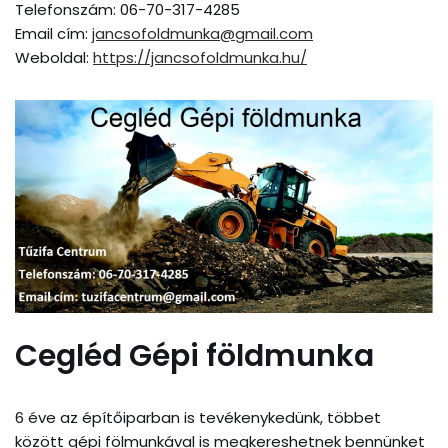
Telefonszám: 06-70-317-4285
Email cím:
jancsofoldmunka@gmail.com
Weboldal:
https://jancsofoldmunka.hu/
Cegléd Gépi földmunka
6 éve az építőiparban is tevékenykedünk, többet
között gépi fölmunkával is megkereshetnek bennünket