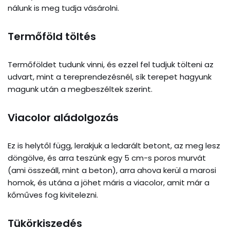
nálunk is meg tudja vásárolni.
Termőföld töltés
Termőföldet tudunk vinni, és ezzel fel tudjuk tölteni az
udvart, mint a tereprendezésnél, sík terepet hagyunk
magunk után a megbeszéltek szerint.
Viacolor aládolgozás
Ez is helytől függ, lerakjuk a ledarált betont, az meg lesz
döngölve, és arra teszünk egy 5 cm-s poros murvát
(ami összeáll, mint a beton), arra ahova kerül a marosi
homok, és utána a jöhet máris a viacolor, amit már a
kőműves fog kivitelezni.
Tükörkiszedés