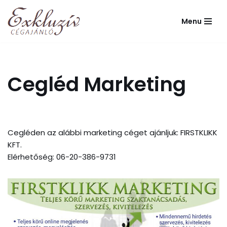
Menu
Skip
to
content
Cegléd Marketing
Cegléden az alábbi marketing céget ajánljuk: FIRSTKLIKK
KFT.
Elérhetőség: 06-20-386-9731