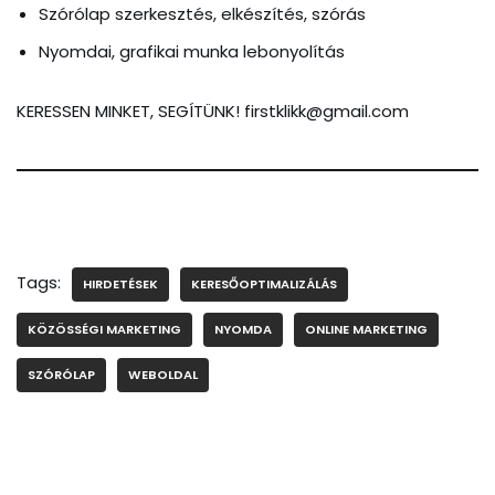
Szórólap szerkesztés, elkészítés, szórás
Nyomdai, grafikai munka lebonyolítás
KERESSEN MINKET, SEGÍTÜNK! firstklikk@gmail.com
Tags:
HIRDETÉSEK
KERESŐOPTIMALIZÁLÁS
KÖZÖSSÉGI MARKETING
NYOMDA
ONLINE MARKETING
SZÓRÓLAP
WEBOLDAL