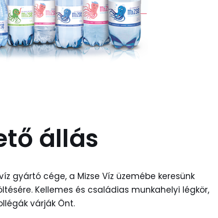
tő állás
íz gyártó cége, a Mizse Víz üzemébe keresünk
ltésére. Kellemes és családias munkahelyi légkör,
llégák várják Önt.