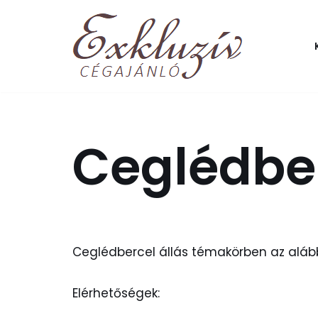
Skip
to
content
Ceglédber
Ceglédbercel állás témakörben az alábbi
Elérhetőségek: