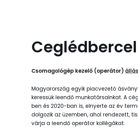
Ceglédbercel 
Csomagológép kezelő (operátor)
állá
Magyarország egyik piacvezető ásványv
keressük leendő munkatársainkat. A cég
ben és 2020-ban is, elnyerte az év term
dolgozik az üzemben, ahol rendezett, t
várja a leendő operátor kollégákat.