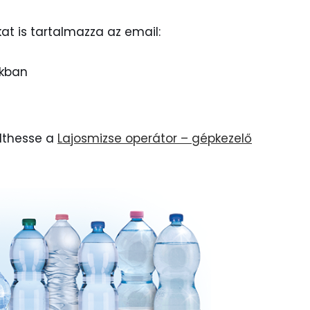
at is tartalmazza az email:
ókban
ölthesse a
Lajosmizse operátor – gépkezelő