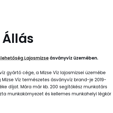
Állás
slehetőség Lajosmizse
ásványvíz üzemében.
íz gyártó cége, a Mizse Víz lajosmizsei üzemébe
 Mizse Víz természetes ásványvíz brand-je 2019-
éke díjat. Mára már kb. 200 segítőkész munkatárs
iszta munkakörnyezet és kellemes munkahelyi légkör