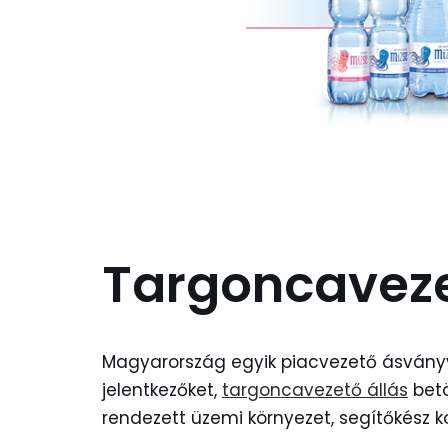
Targoncaveze
Magyarország egyik piacvezető ásványv
jelentkezőket,
targoncavezető állás
betö
rendezett üzemi környezet, segítőkész ko