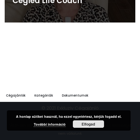
Cegléd Life Coach
Cégajánlók
Kategóriák
Dokumentumok
© 2021 Exkluziv Cégajánló
A honlap sütiket használ, ha ezzel egyetértesz, kérjük fogadd el.
Elfogad
További információ
*ÁSZF-ben rögzített feltételek szerint. | A hirdetések tartalmáért felelősséget
nem vállalunk.