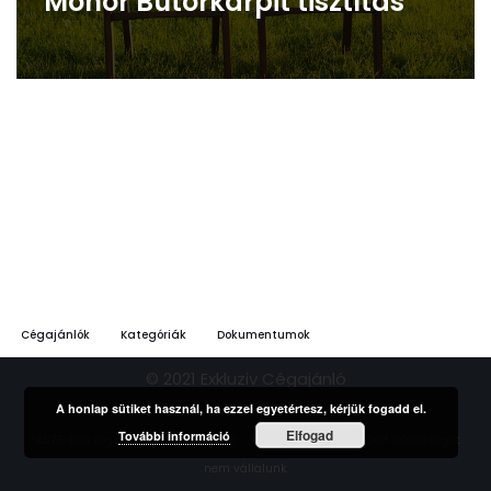
Monor Bútorkárpit tisztítás
Cégajánlók
Kategóriák
Dokumentumok
© 2021 Exkluziv Cégajánló
A honlap sütiket használ, ha ezzel egyetértesz, kérjük fogadd el.
Elfogad
További információ
*ÁSZF-ben rögzített feltételek szerint. | A hirdetések tartalmáért felelősséget
nem vállalunk.