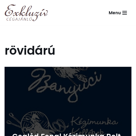
Menu
Skip
to
content
rövidárú