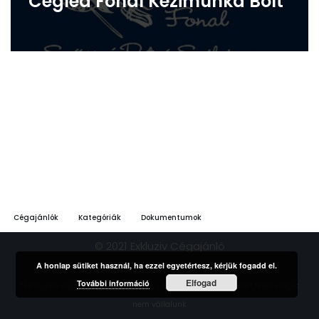
Cegléd Fonal Kézimunka Bolt
Cégajánlók
Kategóriák
Dokumentumok
© 2021 Exkluziv Cégajánló
A honlap sütiket használ, ha ezzel egyetértesz, kérjük fogadd el.
Elfogad
További információ
*ÁSZF-ben rögzített feltételek szerint. | A hirdetések tartalmáért felelősséget
nem vállalunk.