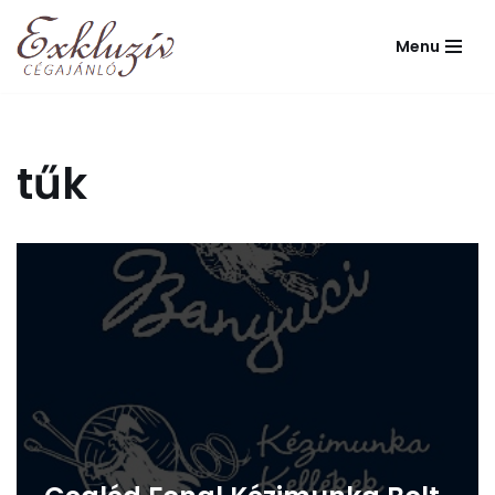
Menu
Skip
to
content
tűk