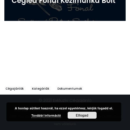
Cegléd Fonal Kézimunka Bolt
Cégajánlók
Kategóriák
Dokumentumok
© 2021 Exkluziv Cégajánló
A honlap sütiket használ, ha ezzel egyetértesz, kérjük fogadd el.
Elfogad
További információ
*ÁSZF-ben rögzített feltételek szerint. | A hirdetések tartalmáért felelősséget
nem vállalunk.