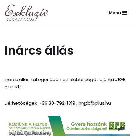
Menu
Skip
to
content
Inárcs állás
Inárcs állás kategóriában az alábbi céget ajánljuk: BFB
plus Kft.
Elérhetőségek: +36 30-792-1319 ; hr@bfbplus.hu