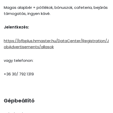
Magas alapbér + pótlékok, bónuszok, cafeteria, bejárás
támogatás, ingyen kávé.
Jelentkezés:
https://bfbplus.hrmaster.hu/DataCenter/Registration/J
obAdvertisements/allasok
vagy telefonon:
+36 30/ 792 1319
Gépbeállító