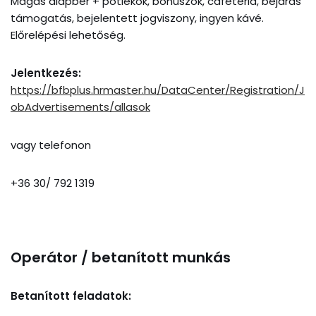
Magas alapbér + pótlékok, bónuszok, cafeteria, bejárás
támogatás, bejelentett jogviszony, ingyen kávé.
Előrelépési lehetőség.
Jelentkezés:
https://bfbplus.hrmaster.hu/DataCenter/Registration/J
obAdvertisements/allasok
vagy telefonon
+36 30/ 792 1319
Operátor / betanított munkás
Betanított feladatok: