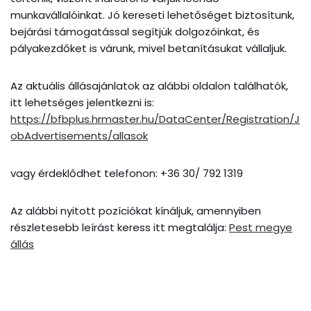
munkavállalóinkat. Jó kereseti lehetőséget biztosítunk,
bejárási támogatással segítjük dolgozóinkat, és
pályakezdőket is várunk, mivel betanításukat vállaljuk.
Az aktuális állásajánlatok az alábbi oldalon találhatók,
itt lehetséges jelentkezni is:
https://bfbplus.hrmaster.hu/DataCenter/Registration/J
obAdvertisements/allasok
vagy érdeklődhet telefonon: +36 30/ 792 1319
Az alábbi nyitott pozíciókat kínáljuk, amennyiben
részletesebb leírást keress itt megtalálja:
Pest megye
állás