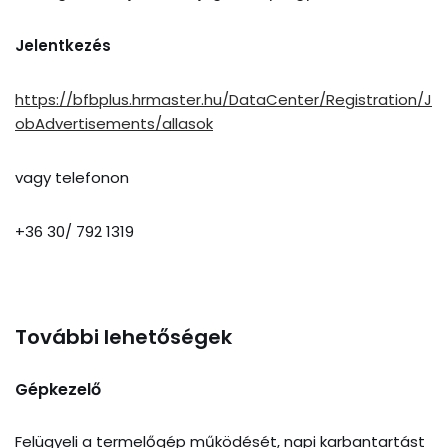
Jelentkezés
https://bfbplus.hrmaster.hu/DataCenter/Registration/J
obAdvertisements/allasok
vagy telefonon
+36 30/ 792 1319
További lehetőségek
Gépkezelő
Felügyeli a termelőgép működését, napi karbantartást