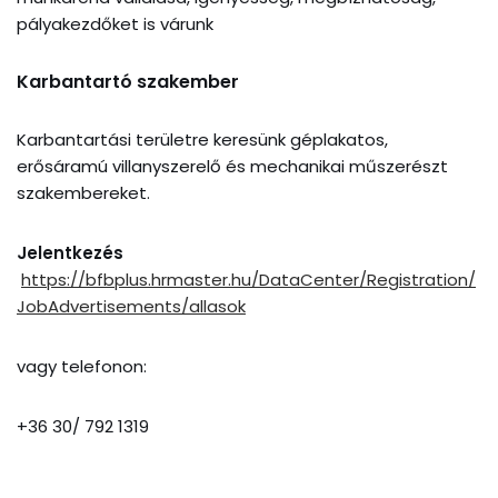
pályakezdőket is várunk
Karbantartó szakember
Karbantartási területre keresünk géplakatos,
erősáramú villanyszerelő és mechanikai műszerészt
szakembereket.
Jelentkezés
https://bfbplus.hrmaster.hu/DataCenter/Registration/
JobAdvertisements/allasok
vagy telefonon:
+36 30/ 792 1319