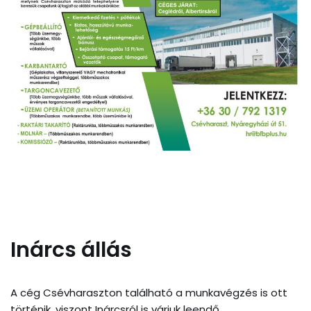
Inárcs állás
A cég Csévharaszton található a munkavégzés is ott
történik, viszont Inárcsról is várjuk leendő