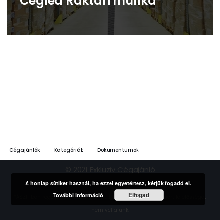
Cegléd Raktári munka
Cégajánlók
Kategóriák
Dokumentumok
© 2021 Exkluziv Cégajánló
A honlap sütiket használ, ha ezzel egyetértesz, kérjük fogadd el.
Elfogad
További információ
*ÁSZF-ben rögzített feltételek szerint. | A hirdetések tartalmáért felelősséget
nem vállalunk.