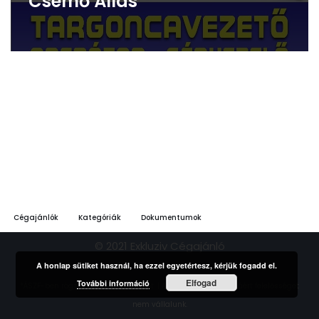
Csemő Állás
Cégajánlók
Kategóriák
Dokumentumok
© 2021 Exkluziv Cégajánló
A honlap sütiket használ, ha ezzel egyetértesz, kérjük fogadd el.
Elfogad
További információ
*ÁSZF-ben rögzített feltételek szerint. | A hirdetések tartalmáért felelősséget
nem vállalunk.