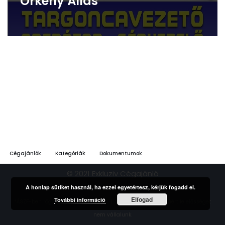
Örkény Állás
Cégajánlók
Kategóriák
Dokumentumok
© 2021 Exkluziv Cégajánló
A honlap sütiket használ, ha ezzel egyetértesz, kérjük fogadd el.
Elfogad
További információ
*ÁSZF-ben rögzített feltételek szerint. | A hirdetések tartalmáért felelősséget
nem vállalunk.