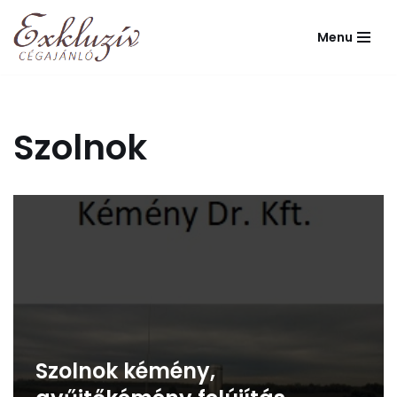
Menu
Skip
to
content
Szolnok
Szolnok kémény,