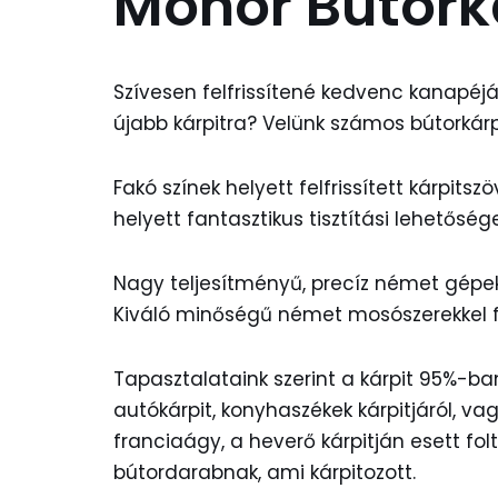
Monor Bútorká
Szívesen felfrissítené kedvenc kanapéj
újabb kárpitra? Velünk számos bútorkárpi
Fakó színek helyett felfrissített kárpits
helyett fantasztikus tisztítási lehetős
Nagy teljesítményű, precíz német gépek
Kiváló minőségű német mosószerekkel fris
Tapasztalataink szerint a kárpit 95%-ban 
autókárpit, konyhaszékek kárpitjáról, va
franciaágy, a heverő kárpitján esett fo
bútordarabnak, ami kárpitozott.