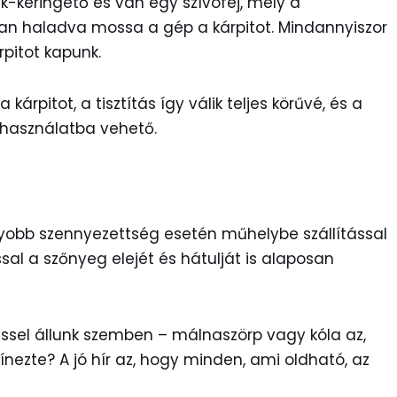
-keringető és van egy szívófej, mely a
ssan haladva mossa a gép a kárpitot. Mindannyiszor
rpitot kapunk.
a kárpitot, a tisztítás így válik teljes körűvé, és a
 használatba vehető.
agyobb szennyezettség esetén műhelybe szállítással
rással a szőnyeg elejét és hátulját is alaposan
éssel állunk szemben – málnaszörp vagy kóla az,
ínezte? A jó hír az, hogy minden, ami oldható, az