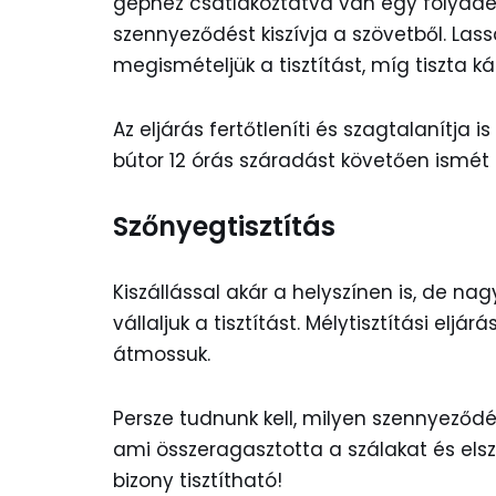
géphez csatlakoztatva van egy folyadék
szennyeződést kiszívja a szövetből. La
megismételjük a tisztítást, míg tiszta ká
Az eljárás fertőtleníti és szagtalanítja is 
bútor 12 órás száradást követően ismét
Szőnyegtisztítás
Kiszállással akár a helyszínen is, de n
vállaljuk a tisztítást. Mélytisztítási eljá
átmossuk.
Persze tudnunk kell, milyen szennyeződ
ami összeragasztotta a szálakat és elsz
bizony tisztítható!