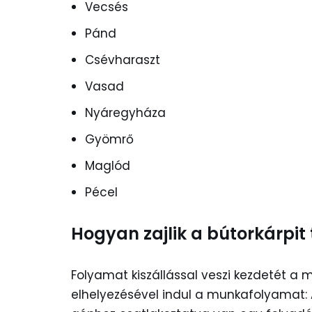
Vecsés
Pánd
Csévharaszt
Vasad
Nyáregyháza
Gyömrő
Maglód
Pécel
Hogyan zajlik a bútorkárpit 
Folyamat kiszállással veszi kezdetét a 
elhelyezésével indul a munkafolyamat: A