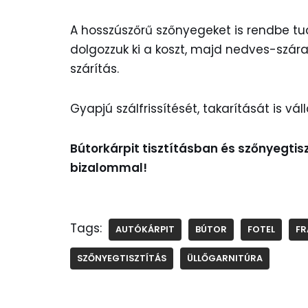
A hosszúszőrű szőnyegeket is rendbe tud
dolgozzuk ki a koszt, majd nedves-száraz
szárítás.
Gyapjú szálfrissítését, takarítását is válla
Bútorkárpit tisztításban és szőnyegti
bizalommal!
Tags:
AUTÓKÁRPIT
BÚTOR
FOTEL
FR
SZŐNYEGTISZTÍTÁS
ÜLLŐGARNITÚRA