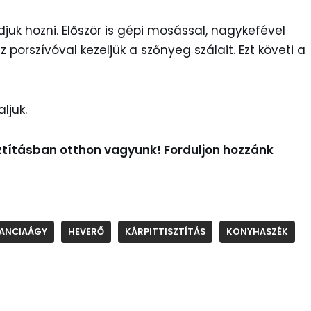
juk hozni. Először is gépi mosással, nagykefével
 porszívóval kezeljük a szőnyeg szálait. Ezt követi a
ljuk.
sztításban otthon vagyunk! Forduljon hozzánk
ANCIAÁGY
HEVERŐ
KÁRPITTISZTÍTÁS
KONYHASZÉK