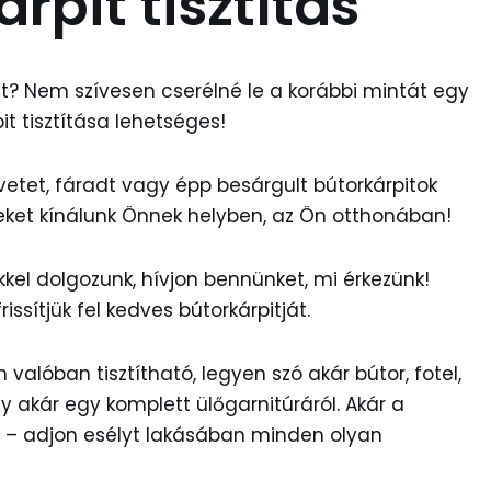
rpit tisztítás
át? Nem szívesen cserélné le a korábbi mintát egy
t tisztítása lehetséges!
zövetet, fáradt vagy épp besárgult bútorkárpitok
égeket kínálunk Önnek helyben, az Ön otthonában!
kel dolgozunk, hívjon bennünket, mi érkezünk!
sítjük fel kedves bútorkárpitját.
valóban tisztítható, legyen szó akár bútor, fotel,
gy akár egy komplett ülőgarnitúráról. Akár a
lt – adjon esélyt lakásában minden olyan