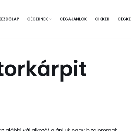
KEZDŐLAP
CÉGEKNEK
CÉGAJÁNLÓK
CIKKEK
CÉGKE
orkárpit
az alábbi vállalkozót ajánljuk nagy bizalommal: