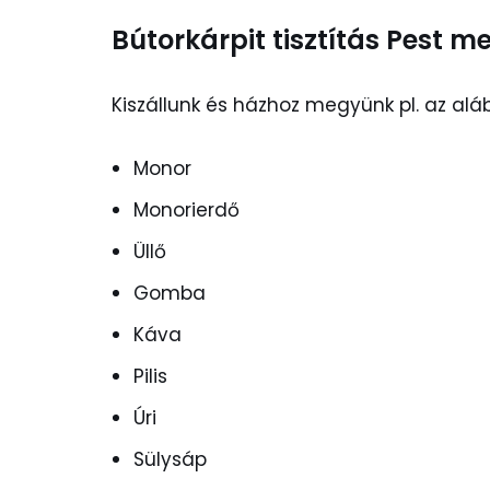
Bútorkárpit tisztítás Pest m
Kiszállunk és házhoz megyünk pl. az aláb
Monor
Monorierdő
Üllő
Gomba
Káva
Pilis
Úri
Sülysáp