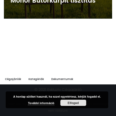
Monor Bútorkárpit tisztítás
Cégajánlók
Kategóriák
Dokumentumok
© 2021 Exkluziv Cégajánló
A honlap sütiket használ, ha ezzel egyetértesz, kérjük fogadd el.
Elfogad
További információ
*ÁSZF-ben rögzített feltételek szerint. | A hirdetések tartalmáért felelősséget
nem vállalunk.