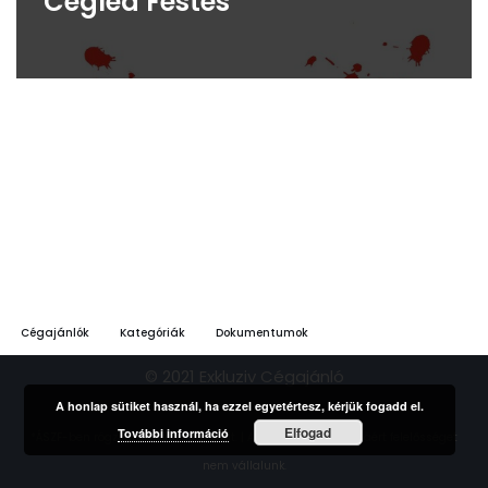
Cegléd Festés
Cégajánlók
Kategóriák
Dokumentumok
© 2021 Exkluziv Cégajánló
A honlap sütiket használ, ha ezzel egyetértesz, kérjük fogadd el.
Elfogad
További információ
*ÁSZF-ben rögzített feltételek szerint. | A hirdetések tartalmáért felelősséget
nem vállalunk.